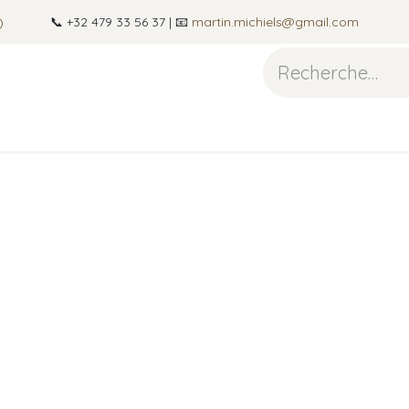
)
📞 +32 479 33 56 37 | 📧
martin.michiels@gmail.com
guitare
Photographie
À propos
Blog
Cont