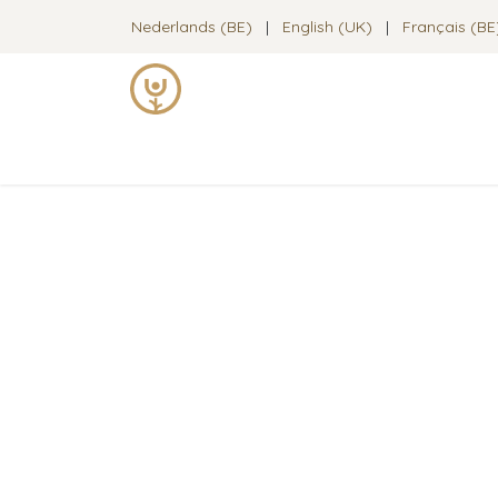
Se rendre au contenu
Nederlands (BE)
|
English (UK)
|
Français (BE
Technique Alexander
Cours de 