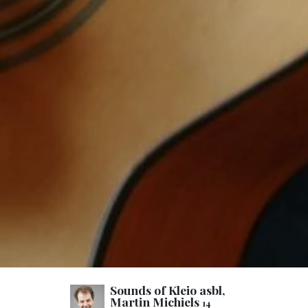
Sounds of Kleio asbl,
Martin Michiels
14