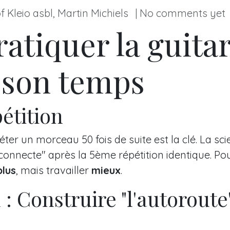
 Kleio asbl, Martin Michiels
| No comments yet
tiquer la guita
 son temps
étition
er un morceau 50 fois de suite est la clé. La sci
déconnecte" après la 5ème répétition identique. Po
plus
, mais travailler
mieux
.
 : Construire "l'autoroute