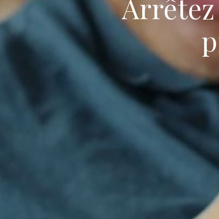
Arrêtez
p