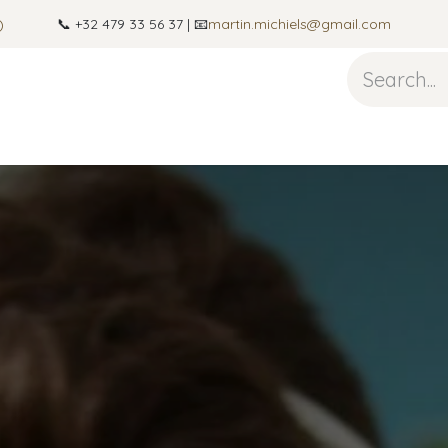
)
📞 +32 479 33 56 37 | 📧
martin.michiels@gmail.com
guitare
Photography
About
Blog
Contact