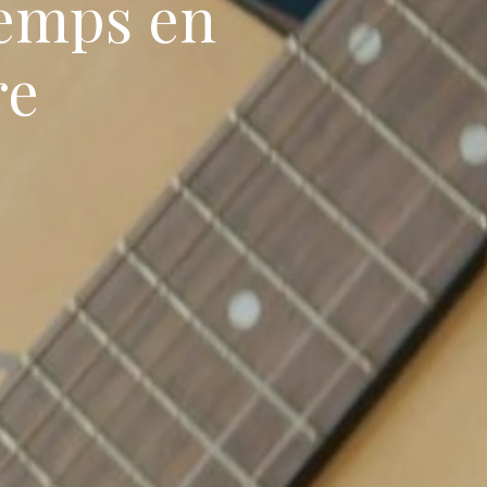
temps en
re