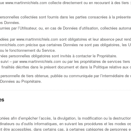
e www.martinmichiels.com collecte directement ou en recourant à des tiers :
sonnelles collectées sont fournis dans les parties consacrées à la présente p
des Données.
nies par l’Utilisateur, ou, en cas de Données d’utilisation, collectées autom
dées par www.martinmichiels.com sont obligatoires et leur absence peut rendr
ichiels.com précise que certaines Données ne sont pas obligatoires, les Ut
 ou le fonctionnement du Service.
ées personnelles obligatoires sont invités à contacter le Propriétaire.
e suivi – par www.martinmichiels.com ou par les propriétaires de services tiers
s finalités décrites dans le présent document et dans la Politique relative aux c
personnelle de tiers obtenue, publiée ou communiquée par l’intermédiaire de
 Données au Propriétaire.
es
riées afin d’empêcher l’accès, la divulgation, la modification ou la destruct
dinateurs ou d’outils informatiques, en suivant les procédures et les modes org
ent être accessibles, dans certains cas, à certaines catégories de personnes