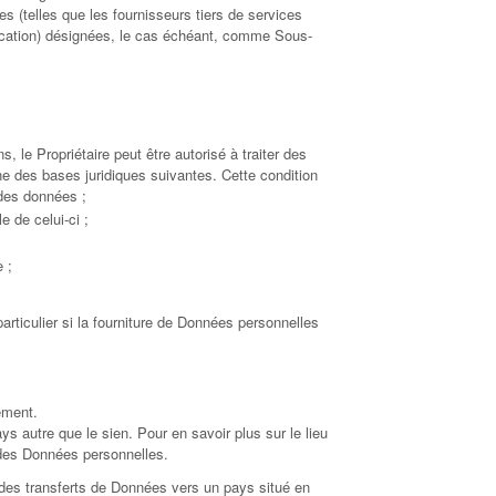
s (telles que les fournisseurs tiers de services
ication) désignées, le cas échéant, comme Sous-
, le Propriétaire peut être autorisé à traiter des
ne des bases juridiques suivantes. Cette condition
 des données ;
e de celui-ci ;
e ;
particulier si la fourniture de Données personnelles
ement.
ys autre que le sien. Pour en savoir plus sur le lieu
t des Données personnelles.
e des transferts de Données vers un pays situé en