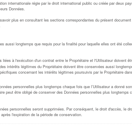
ion internationale régie par le droit international public ou créée par deux 
 leurs Données.
 en savoir plus en consultant les sections correspondantes du présent document 
.
 aussi longtemps que requis pour la finalité pour laquelle elles ont été colle
iées à l'exécution d'un contrat entre le Propriétaire et l'Utilisateur doivent ê
es intérêts légitimes du Propriétaire doivent être conservées aussi longtemp
pécifiques concernant les intérêts légitimes poursuivis par le Propriétaire d
Données personnelles plus longtemps chaque fois que l’Utilisateur a donné son
taire peut être obligé de conserver des Données personnelles plus longtemps c
ées personnelles seront supprimées. Par conséquent, le droit d'accès, le droit d
 après l'expiration de la période de conservation.