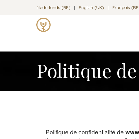
Se rendre au contenu
Nederlands (BE)
|
English (UK)
|
Français (BE
Technique Alexander
Cours de 
Politique de
Politique de confidentialité de
www.