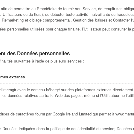
s afin de permettre au Propriétaire de fournir son Service, de remplir ses obli
s Utilisateurs ou de tiers), de détecter toute activité malveillante ou fraudule
, Remarketing et ciblage comportemental, Gestion des balises et Contacter l'Ut
s personnelles utilisées pour chaque finalité, l’Utilisateur peut consulter la p
ment des Données personnelles
nalités suivantes à l'aide de plusieurs services :
ormes externes
d’interagir avec le contenu hébergé sur des plateformes externes directemen
ter les données relatives au trafic Web des pages, même si l’Utilisateur ne l’util
olices de caractères fourni par Google Ireland Limited qui permet à www.mart
e Données indiquées dans la politique de confidentialité du service; Données d'