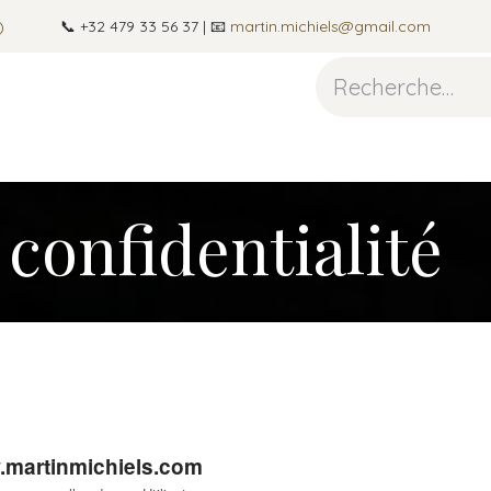
)
📞 +32 479 33 56 37 | 📧
martin.michiels@gmail.com
guitare
Photographie
À propos
Blog
Cont
 confidentialité
martinmichiels.com