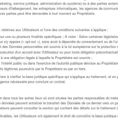
eting, service juridique, administration du système) ou à des parties externe
isseurs d’hébergement, les entreprises informatiques, les agences de commun
de ces parties peut être demandée à tout moment au Propriétaire.
 relatives aux Utilisateurs si l'une des conditions suivantes s’applique :
r une ou plusieurs finalités spécifiques ; A noter : Selon certaines législations
eur s'y oppose (« opt-out »), sans avoir à dépendre du consentement ou de l'u
ent des Données personnelles est soumis à la loi européenne sur la protection
xécution d'un accord avec l'Utilisateur ou pour toute obligation précontractuell
à une obligation légale à laquelle le Propriétaire est soumis ;
l'intérêt public ou dans l'exercice de l'autorité publique dévolue au Propriétair
ts légitimes poursuivis par le Propriétaire ou par un tiers.
ers à clarifier la base juridique spécifique qui s'applique au traitement, et en 
igence nécessaire pour conclure un contrat.
t dans tous les autres lieux où sont situées les parties responsables du trait
s de données peuvent entraîner le transfert des Données de ce dernier vers un pa
ateurs peuvent consulter la section qui contient des détails sur le traitemen
cables, les Utilisateurs ont également le droit de connaître la base juridiqu