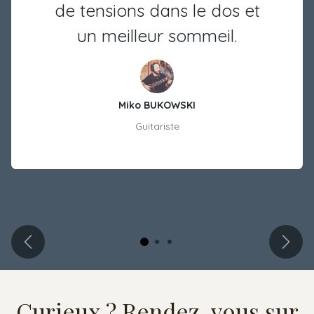
de tensions dans le dos et
un meilleur sommeil.
Miko BUKOWSKI
Guitariste
Précédent
Suiv
Curieux ? Rendez-vous sur