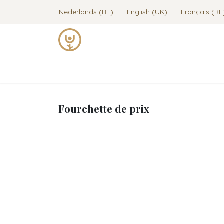
Se rendre au contenu
Nederlands (BE)
|
English (UK)
|
Français (BE
Technique Alexander
Cours de 
Fourchette de prix