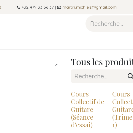
)
📞 +32 479 33 56 37 | 📧
martin.michiels@gmail.com
guitare
Photographie
À propos
Blog
Cont
Tous les produi
Cours
Cours
Collectif de
Collect
Guitare
Guitar
(Séance
(Trime
d'essai)
1)