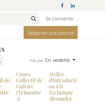
Se connecter
act
Réserver une séance
ts
En vedette
Trier par:
Cours
Atelier
if de
Collectif de
d'introducti
e
Guitare
on à la
stre
(Trimestre
Technique
2)
Alexander