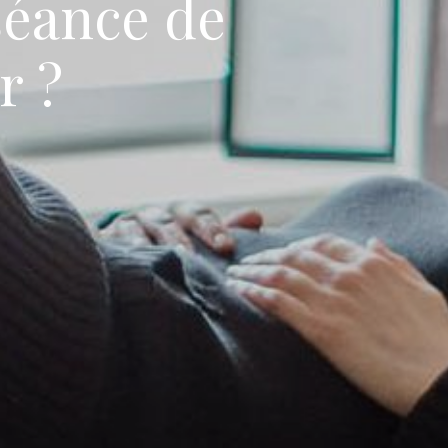
séance de
r ?