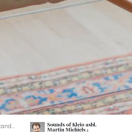
Sounds of Kleio asbl,
der ?
Martin Michiels
2