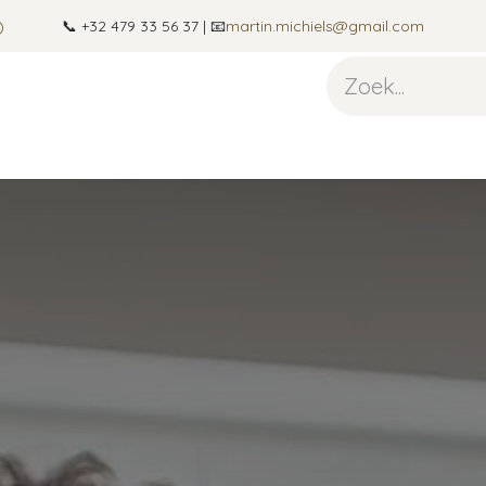
)
📞 +32 479 33 56 37 | 📧
martin.michiels@gmail.com
itare
Fotografie
Over mij
Blog
Contact